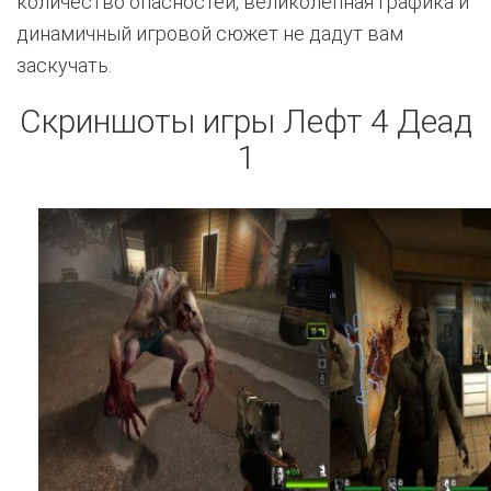
количество опасностей, великолепная графика и
динамичный игровой сюжет не дадут вам
заскучать.
Скриншоты игры Лефт 4 Деад
1