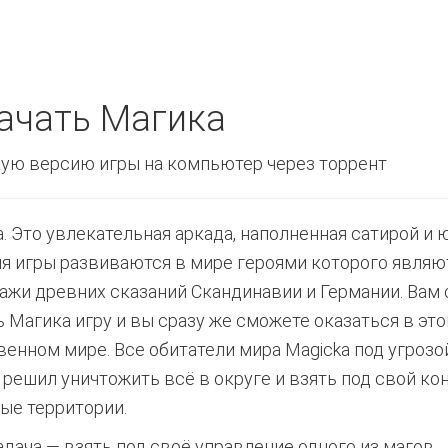
ачать Магика
ую версию игры на компьютер через торрент
a. Это увлекательная аркада, наполненная сатирой и
я игры развиваются в мире героями которого являю
ажи древних сказаний Скандинавии и Германии. Вам 
ь Магика игру и вы сразу же сможете оказаться в эт
венном мире. Все обитатели мира Magicka под угрозо
 решил уничтожить всё в округе и взять под свой ко
ые территории.
адача — взять под своё управление одного из магов