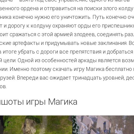
венного ордена и отправиться на поиски злого колду
ника конечно нужно его уничтожить. Путь конечно о
т и дорогу к колдуну охраняют орды его приспешник
оит сражаться с этой армией злодеев, соединять ра
ские артефакты и придумывать новые заклинания. Вс
в итоге убрать с дороги все препятствия и добраться
й цели. Одной из особенностей аркады является воз
ии. Именно поэтому скачать игру Магика бесплатно 
узей. Впереди вас ожидает тринадцать уровней, де
ов.
ншоты игры Магика