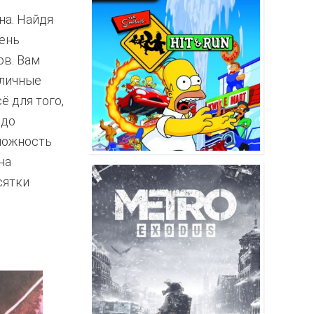
на. Найдя
чень
ов. Вам
зличные
ё для того,
 до
можность
на
сятки