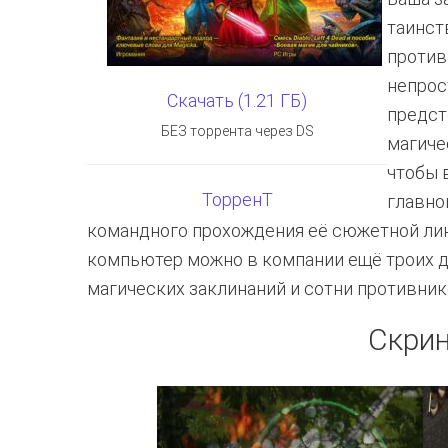
таинст
против
непрос
Скачать (1.21 ГБ)
предст
БЕЗ торрента через DS
магиче
чтобы 
ТорренТ
главно
командного прохождения её сюжетной лин
компьютер можно в компании ещё троих др
магических заклинаний и сотни противник
Скри