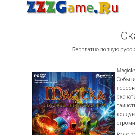
Ск
Бесплатно полную русск
Magick
Событи
персон
скачат
таинст
колдун
огромн
Ваша з