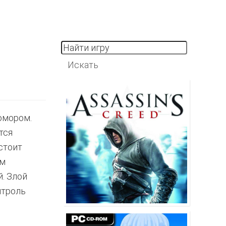
 юмором.
тся
стоит
ом
й. Злой
нтроль