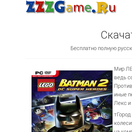
Скача
Бесплатно полную русск
Мир ЛЕ
ведь с
Против
иные п
Лекс и
т
Город
колеси
на ком