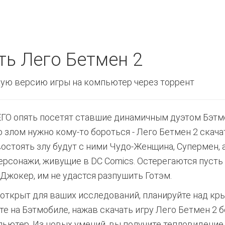
ть Лего Бетмен 2
ую версию игры на компьютер через торрент
ГО опять посетят ставшие динамичным дуэтом Бэтме
о злом нужно кому-то бороться - Лего Бетмен 2 скача
остоять злу будут с ними Чудо-Женщина, Супермен, 
ерсонажи, живущие в DC Сomics. Остерегаются пусть
 Джокер, им не удастся разпушить Готэм.
 открыт для ваших исследований, планируйте над кр
те на Бэтмобиле, нажав скачать игру Лего Бетмен 2 
пьютер. Из новых умений, вы получите тепловидение,