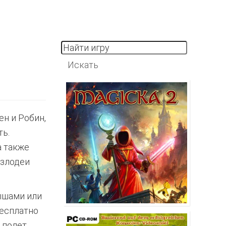
н и Робин,
ть.
а также
 злодеи
ышами или
бесплатно
 полет,