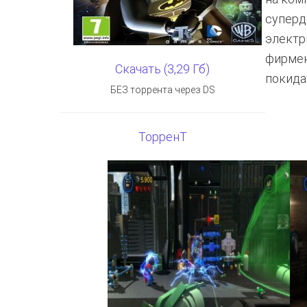
суперд
электр
фирмен
Скачать (3,29 Гб)
покида
БЕЗ торрента через DS
ТорренТ