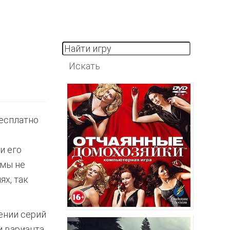
бесплатно
и его
емы не
ях, так
ении серий
и варианта