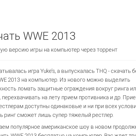
чать WWE 2013
ую версию игры на компьютер через торрент
атывалась игра Yuke’s, а выпускалась THQ - скачать 
WE 2013 на компьютер. Из нового можно выделить
ность ломать защитные ограждения вокруг ринга ил
, перехвачивать на лету прием противника и др. При
естлерам доступны одинаковые и ни при всех услови
ь ринг сможет лишь супер тяжелый рестлер.
аем популярное американское шоу в новом продолж
узить WWE 2013 бесплатно на компьютер. Вас ждет тр