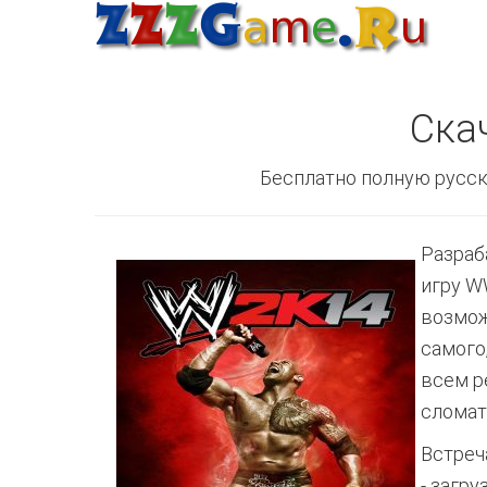
Ска
Бесплатно полную русск
Разраб
игру W
возмож
самого
всем р
сломат
Встреч
- загр