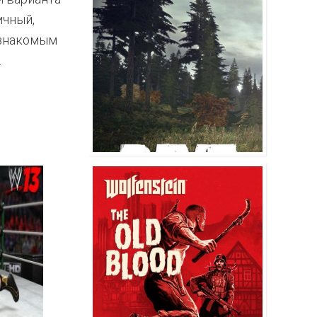
ичный,
 знакомым
.