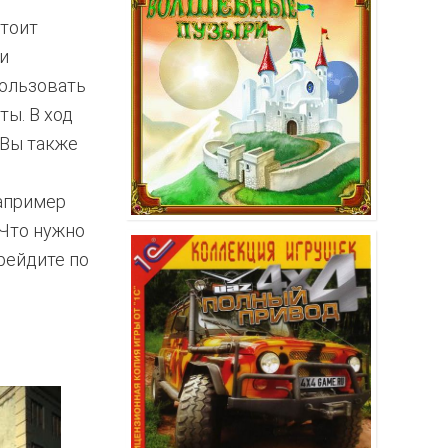
стоит
и
пользовать
ы. В ход
 Вы также
апример
 Что нужно
рейдите по