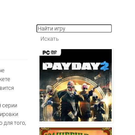
не
жете
явится
й серии
пировки
 для того,