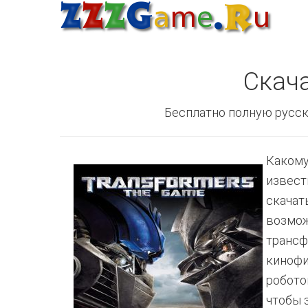
Скача
Бесплатно полную русск
Какому
извест
скачат
возмож
трансф
кинофи
робото
чтобы 