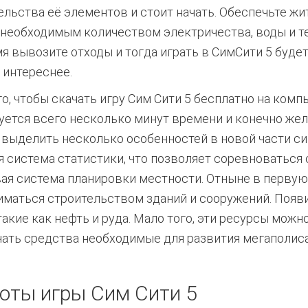
ельства её элементов и стоит начать. Обеспечьте жи
 необходимым количеством электричества, воды и те
я вывозите отходы и тогда играть в СимСити 5 буде
и интереснее.
го, чтобы скачать игру Сим Сити 5 бесплатно на ком
уется всего несколько минут времени и конечно жел
выделить несколько особенностей в новой части си
я система статистики, что позволяет соревноваться 
овая система планировки местности. Отныне в перву
ниматься строительством зданий и сооружений. Появ
кие как нефть и руда. Мало того, эти ресурсы можн
чать средства необходимые для развития мегаполиса
оты игры Сим Сити 5