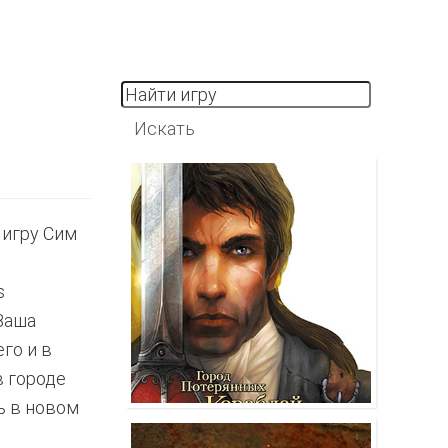
 игру Сим
s
Ваша
го и в
в городе
ь в новом