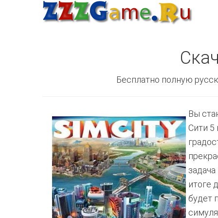
Скач
Бесплатно полную русск
Вы ста
Сити 5
градос
прекра
задача
итоге 
будет 
симуля