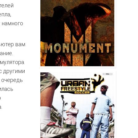
телей
пла,
т намного
пьютер вам
ание.
мулятора.
с другими
ю очередь
илась
о
.