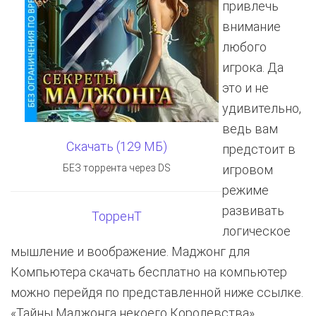
привлечь
внимание
любого
игрока. Да
это и не
удивительно,
ведь вам
Скачать (129 МБ)
предстоит в
БЕЗ торрента через DS
игровом
режиме
развивать
ТорренТ
логическое
мышление и воображение. Маджонг для
Компьютера скачать бесплатно на компьютер
можно перейдя по представленной ниже ссылке.
«Тайны Маджонга некоего Королевства»