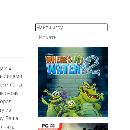
р и в
и лицами
тся члены
лярному
Город
ту из
у. Ваша
олнять