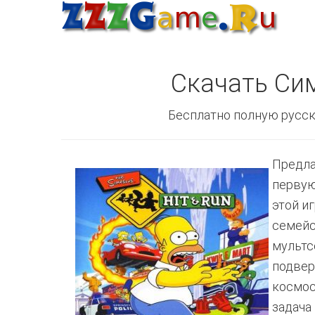
Скачать Сим
Бесплатно полную русск
Предла
первую
этой и
семейс
мультс
подвер
космос
задача