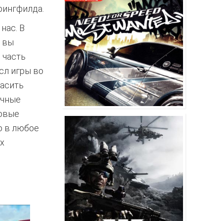
рингфилда.
нас. В
 вы
 часть
сл игры во
басить
ичные
ровые
о в любое
х