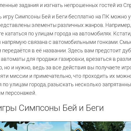
ленные задания и изгнать непрошенных гостей из Сп
ь игру Симпсоны Бей и Беги бесплатно на ПК можно у 
редставлены элементы различных жанров. Например,
е кататься по улицам города на автомобилях. Кстати,
 напрямую связана с автомобильными гонками. Смы
 передаётся в её названии. Здесь вам предстоит ду
 автоматы для продажи газировки, врезаться в разл
о, но и нужно, ведь за все действия вы получаете иг
яти миссии и примечательно, что проходить их можн
я по улицам города, разыскать несколько запрятанны
ом персонажей.
гры Симпсоны Бей и Беги