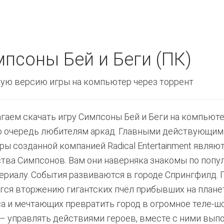
псоны Бей и Беги (ПК)
ую версию игры на компьютер через торрент
гаем скачать игру Симпсоны Бей и Беги на компьюте
 очередь любителям аркад. Главными действующим
гры созданной компанией Radical Entertainment являю
тва Симпсонов. Вам они наверняка знакомы по попу
ериалу. События развиваются в городе Спрингфилд. 
гся вторжению гигантских пчёл прибывших на плане
а и мечтающих превратить город в огромное теле-шо
 – управлять действиями героев, вместе с ними вып