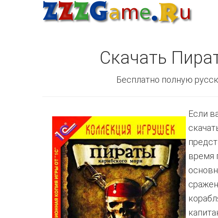
Скачать Пира
Бесплатно полную русск
Если в
скачат
предст
время 
основн
сражен
корабл
капита