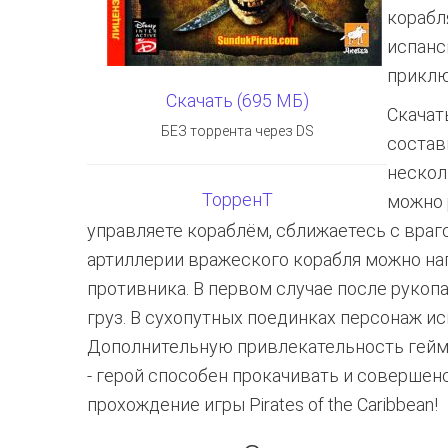
корабл
испанс
приклю
Скачать (695 МБ)
Скачат
БЕЗ торрента через DS
состав
нескол
ТорренТ
можно 
управляете кораблём, сближаетесь с враг
артиллерии вражеского корабля можно нап
противника. В первом случае после рукоп
груз. В сухопутных поединках персонаж ис
Дополнительную привлекательность геймп
- герой способен прокачивать и совершен
прохождение игры Pirates of the Caribbean!