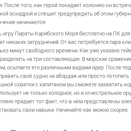
я. После того, как герой покидает колонию он встреч
кой эскадрой и спешит предупредить об этом губерна
чения начинаются.
ь игру Пираты Карибского Моря бесплатно на ПК для
ит никаких затруднений. От вас потребуется пара кли
ько минут свободного времени. Как уже указано гей
разделить на три составляющих. В морских сражени
ом, осыпаете его различными видами ядер. После по
равить своё судно на абордаж или просто потопить
ашной схватки с капитаном вы сможете захватить ко
пользует не только холодное, но и огнестрельное ор
лею придаёт тот факт, что в нём представлены эл
ствовать свои навыки. Начинайте как можно скорее