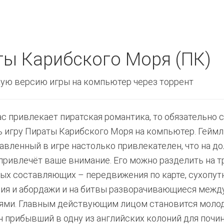
ты Карибского Моря (ПК)
ую версию игры на компьютер через торрент
ас привлекает пиратская романтика, то обязательно 
ь игру Пираты Карибского Моря на компьютер. Гейм
авленный в игре настолько привлекателен, что на до
привлечёт ваше внимание. Его можно разделить на т
ых составляющих – передвижения по карте, сухопут
ия и абордажи и на битвы разворачивающиеся межд
ями. Главным действующим лицом становится моло
н прибывший в одну из английских колоний для почи