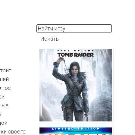
стоит
лпей
лгое
ри
ные
у
дой
нки своего