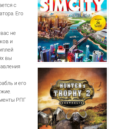
ается с
тора. Его
 вас не
ков и
мплей
ях вы
давления
рабль и его
ужие.
ементы РПГ