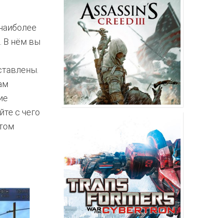
 наиболее
. В нём вы
ставлены.
ам
ие
йте с чего
утом