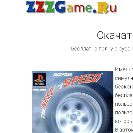
Скачат
Бесплатно полную русск
Именно
симуля
бескон
беспла
пользо
пользо
которы
В авто