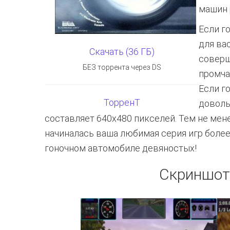
машин 
Если г
для ва
Скачать (36 ГБ)
соверш
БЕЗ торрента через DS
промча
Если г
ТорренТ
доволь
составляет 640х480 пикселей. Тем не менее
начиналась ваша любимая серия игр более
гоночном автомобиле девяностых!
Скриншот