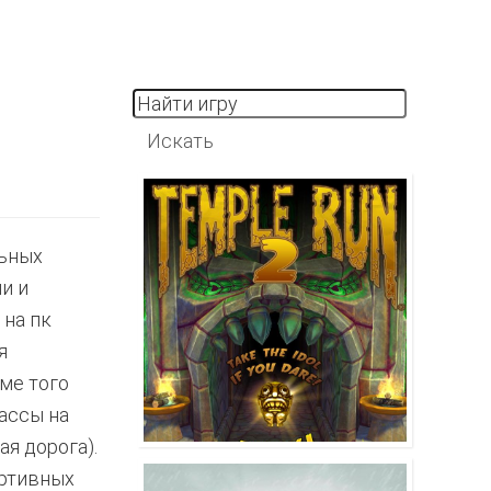
льных
и и
 на пк
я
ме того
ассы на
я дорога).
ортивных