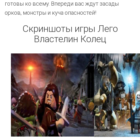
готовы ко всему. Впереди вас ждут засады
орков, монстры и куча опасностей!
Скриншоты игры Лего
Властелин Колец