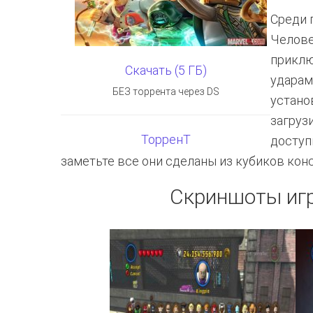
Среди 
Челове
приклю
Скачать (5 ГБ)
ударам
БЕЗ торрента через DS
устано
загруз
ТорренТ
доступ
заметьте все они сделаны из кубиков кон
Скриншоты игр