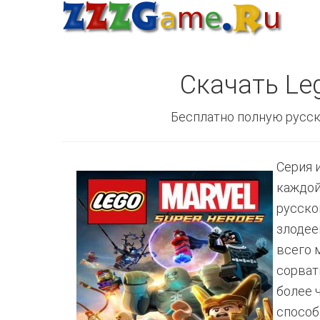
Скачать Leg
Бесплатно полную русск
Серия 
каждой
русско
злодее
всего 
сорват
более 
способ