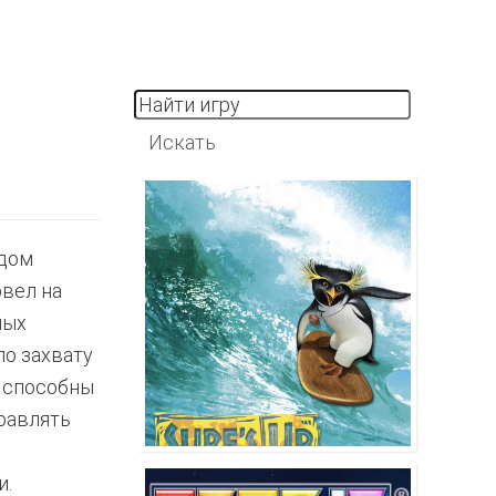
одом
рвел на
ных
по захвату
l способны
равлять
и.