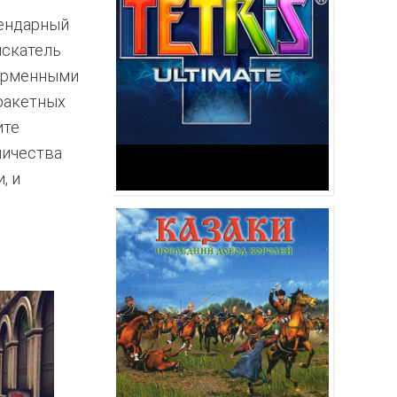
гендарный
искатель
фирменными
 ракетных
ите
личества
, и