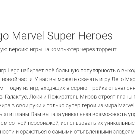
o Marvel Super Heroes
ую версию игры на компьютер через торрент
игр Lego набирает всё большую популярность с вых
 новой части. У нас вы можете скачать игру Лего Ма
м — одну из игр, входящих в серию. Тройка отъявлен
в: Галактус, Локи и Пожиратель Миров строят планы 
мира в свои руки и только супер герои из мира Marve
ь эти планы. Вам выпала уникальная возможность уп
чем сотней персонажей, использовать их уникальные
ности и сражаться с самыми отъявленными злодеям