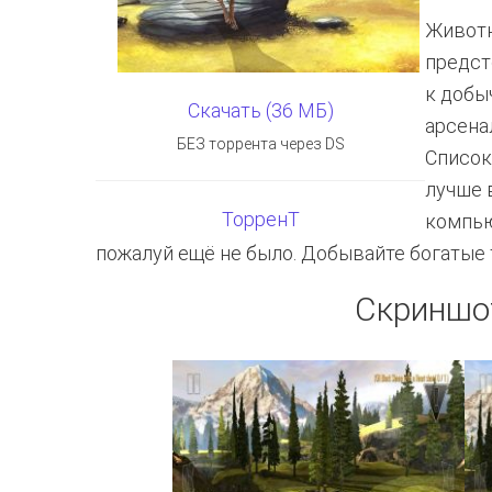
Животн
предст
к добы
Скачать (36 МБ)
арсенал
БЕЗ торрента через DS
Список
лучше 
ТорренТ
компью
пожалуй ещё не было. Добывайте богатые 
Скриншо