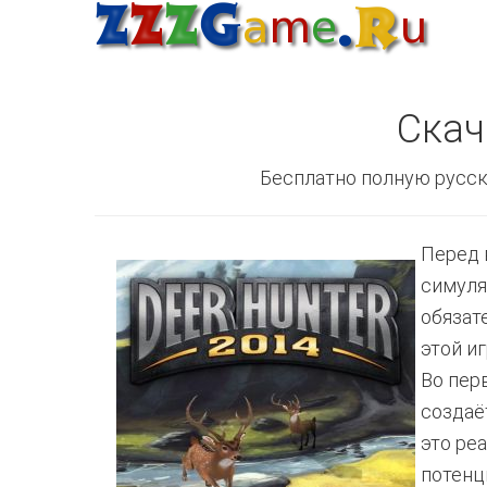
Скач
Бесплатно полную русск
Перед 
симуля
обязат
этой и
Во пер
создаё
это ре
потенц