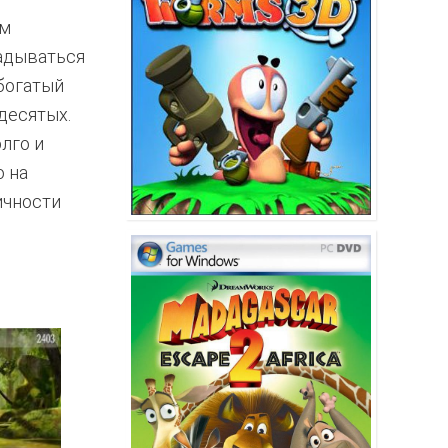
ам
радываться
 богатый
 десятых.
лго и
о на
ичности