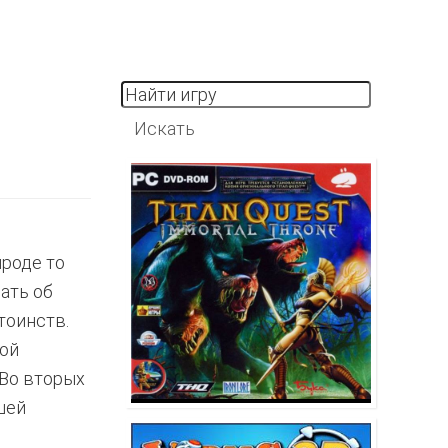
ироде то
зать об
тоинств.
рой
 Во вторых
шей