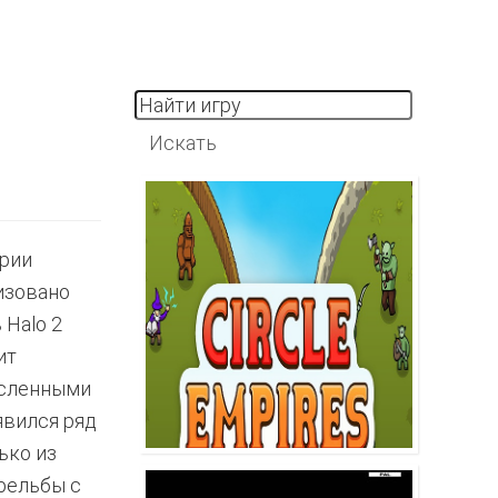
ерии
лизовано
 Halo 2
ит
исленными
явился ряд
ько из
рельбы с