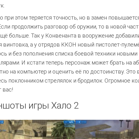
к.
о при этом теряется точность, но в замен повышаетс
Если продолжить разговор об оружии, то в новой част
ещё больше. Так у Конвенанта в вооружение добавил
я винтовка, а у отрядов ККОН новый пистолет-пулемёт
сь и без пополнения списка боевой техники новыми
лярами. И кстати теперь персонаж может брать на а
атно на компьютер и оценить её по достоинству. Это 
есь поклонником стрелялок и бродилок. Огромное к
 вас!
ншоты игры Хало 2