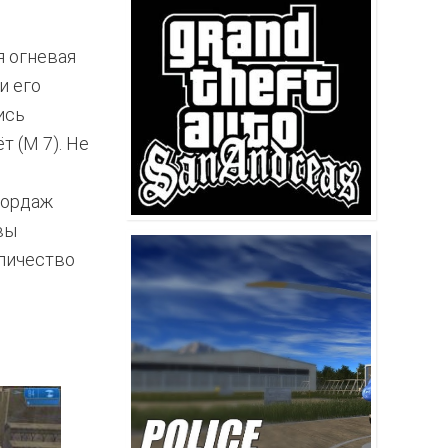
я огневая
и его
ись
 (M 7). Не
бордаж
вы
оличество