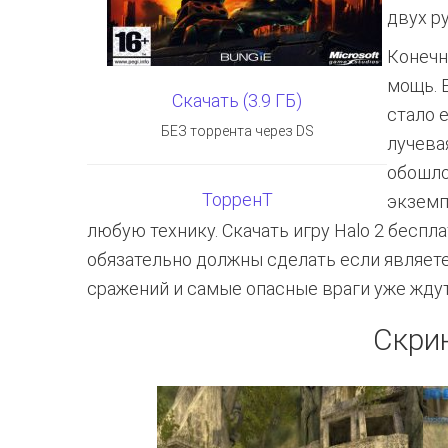
двух ру
Конечн
мощь. 
Скачать (3.9 ГБ)
стало 
БЕЗ торрента через DS
лучева
обошло
ТорренТ
экземп
любую технику. Cкачать игру Halo 2 беспл
обязательно должны сделать если являет
сражений и самые опасные враги уже ждут
Скри