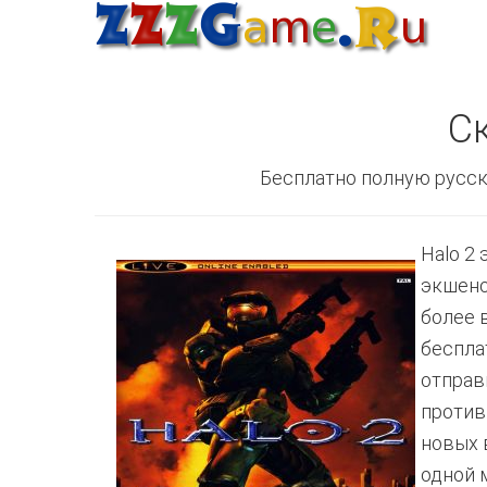
Ск
Бесплатно полную русск
Halo 2
экшено
более 
беспла
отправ
против
новых 
одной 