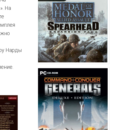
». На
те
ймплея
ожно
гру Нарды
и
ение.