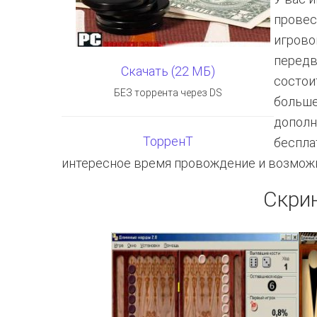
провес
игрово
передв
Скачать (22 МБ)
состои
БЕЗ торрента через DS
больше
дополн
ТорренТ
беспла
интересное время провождение и возможн
Скри