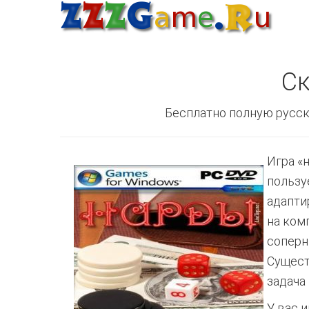
Ск
Бесплатно полную русск
Игра «
пользу
адапти
на ком
соперн
Сущест
задача 
У вас 