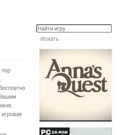
 пор
,
 бесплатно
 Вашим
ожно.
 игровая
ача