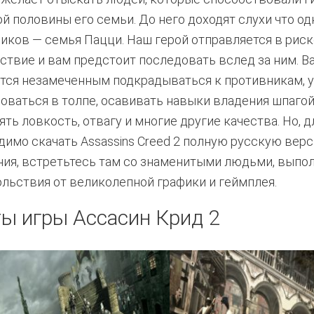
й половины его семьи. До него доходят слухи что од
иков — семья Пацци. Наш герой отправляется в рис
ствие и вам предстоит последовать вслед за ним. В
тся незамеченным подкрадываться к противникам, 
оваться в толпе, осавивать навыки владения шпагой
ять ловкость, отвагу и многие другие качества. Но, д
димо скачать Assassins Creed 2 полную русскую верс
ия, встретьтесь там со знаменитыми людьми, выпо
ольствия от великолепной графики и геймплея.
ы игры Ассасин Крид 2