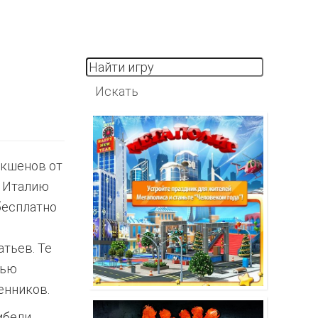
экшенов от
в Италию
бесплатно
атьев. Те
рью
енников.
ибели