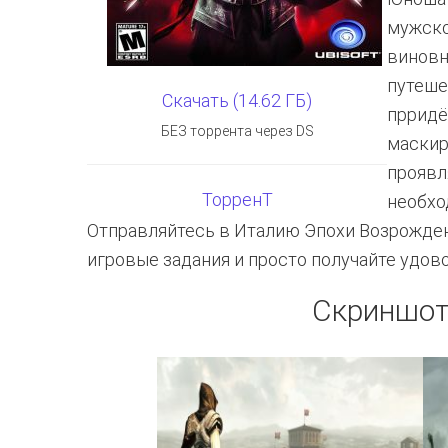
мужско
виновн
путеше
Скачать (14.62 ГБ)
прридё
БЕЗ торрента через DS
маскир
проявл
ТорренТ
необхо
Отправляйтесь в Италию Эпохи Возрожден
игровые задания и просто получайте удов
Скриншот