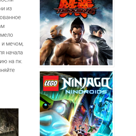
ни из
кованное
ам
умело
 и мечом,
ля начала
ию на пк.
лняйте