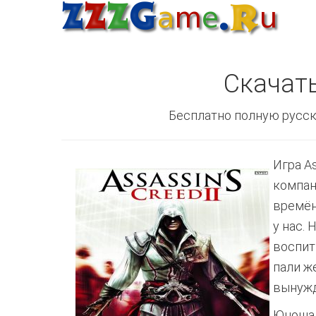
Скачать
Бесплатно полную русск
Игра A
компан
времён
у нас.
воспит
пали ж
вынужд
Юноша 