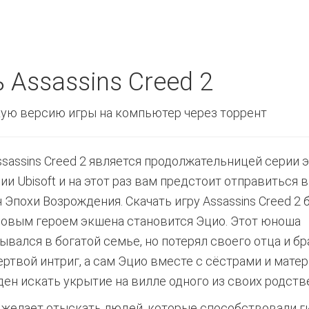
 Assassins Creed 2
ую версию игры на компьютер через торрент
ssassins Creed 2 является продолжательницей серии 
ии Ubisoft и на этот раз вам предстоит отправиться 
 Эпохи Возрождения. Скачать игру Assassins Creed 2 
 Новым героем экшена становится Эцио. Этот юноша
ывался в богатой семье, но потерял своего отца и бр
ертвой интриг, а сам Эцио вместе с сёстрами и мате
ен искать укрытие на вилле одного из своих родств
желает отыскать людей, которые способствовали г