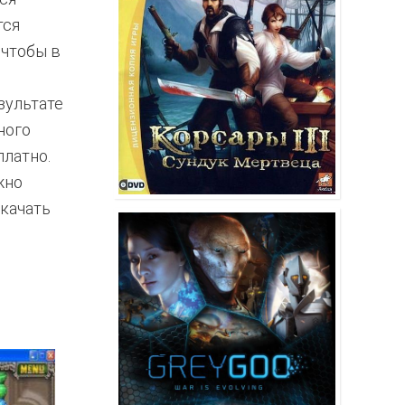
тся
 чтобы в
зультате
ного
платно.
жно
скачать