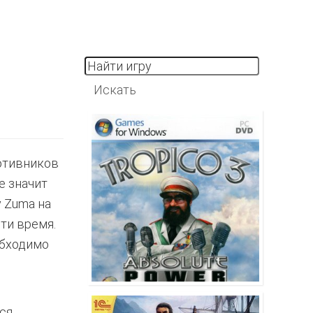
ротивников
е значит
у Zuma на
ти время.
обходимо
ся