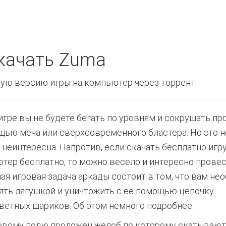
качать Zuma
ую версию игры на компьютер через торрент
 игре вы не будете бегать по уровням и сокрушать п
щью меча или сверхсовременного бластера. Но это н
а неинтересна. Напротив, если скачать бесплатно игр
тер бесплатно, то можно весело и интересно провес
ая игровая задача аркады состоит в том, что вам не
ять лягушкой и уничтожить с её помощью цепочку
ветных шариков. Об этом немного подробнее.
овому полю проложен желоб по которому скатывают