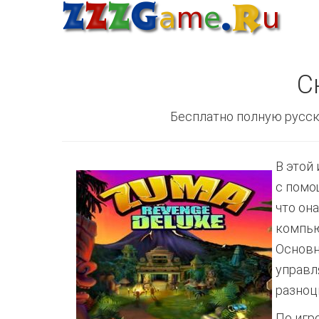
С
Бесплатно полную русск
В этой
с помо
что он
компью
Основн
управл
разноц
По игр