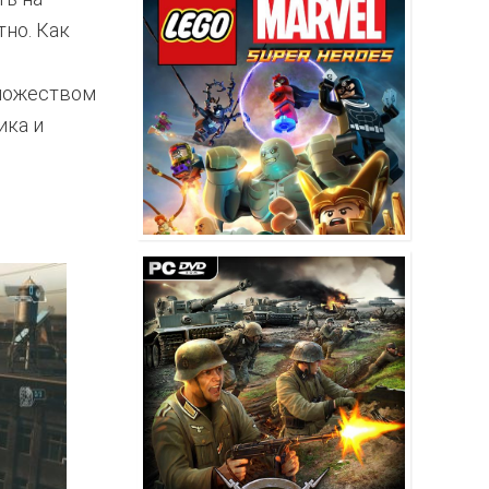
но. Как
множеством
ика и