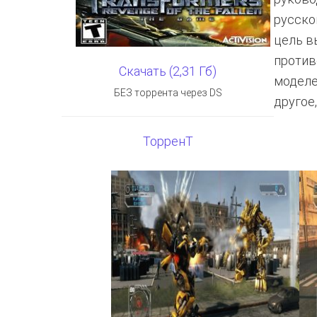
русско
цель в
против
Скачать (2,31 Гб)
моделе
БЕЗ торрента через DS
другое,
ТорренТ