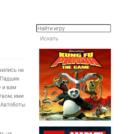
вились на
 Падших
е и вам
твом, ими
к Автоботы
ть на