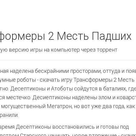
сформеры 2 Месть Падших
ую версию игры на компьютер через торрент
ная наделена бескрайними просторами, оттуда и поя
умные роботы - скачать игру Трансформеры 2 Месть
тно. Десептиконы и Атоботы сойдутся в баталиях, гд
ся местечко. Десиептиконы наделены злом и коварс
 могущественный Мегатрон, но вот уже два года, ка
ранили.
 время Десептиконы восстановились и готовы под
дством Старского начинать новое вторжение - скача