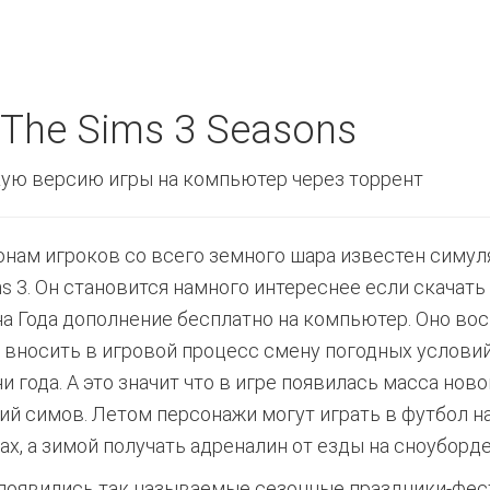
The Sims 3 Seasons
ую версию игры на компьютер через торрент
нам игроков со всего земного шара известен симул
ms 3. Он становится намного интереснее если скачать
а Года дополнение бесплатно на компьютер. Оно во
и вносить в игровой процесс смену погодных условий
и года. А это значит что в игре появилась масса нов
тий симов. Летом персонажи могут играть в футбол н
ах, а зимой получать адреналин от езды на сноуборде
 появились так называемые сезонные праздники-фес