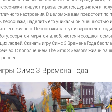
персонажи танцуют и развлекаются, дурачатся и пол
отличного настроения. В целом же вам предстоит по
ь персонажа, наделить его уникальной внешностью 
ять его жизнью. Персонажи растут и взрослеют, ходя
боту, ссорятся, мирятся, влюбляются и создают семьи
щих людей. Скачать игру Симс 3 Времена Года беспл
сейчас. С дополнением The Sims 3 Seasons жизнь ваш
ереснее.
гры Симс 3 Времена Года