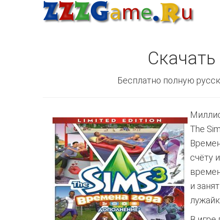
Скачать 
Бесплатно полную русск
Миллио
The Si
Времен
счёту 
времен
и заня
лужайк
В игре