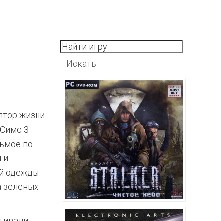
ятор жизни
 Симс 3
сьмое по
 и
ой одежды
а зелёных
.
тивали.