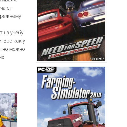
учают
 прежнему
и
т на учёбу
. Всё как у
атно можно
их