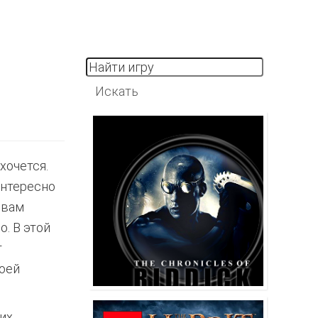
хочется.
интересно
 вам
. В этой
т
коей
их