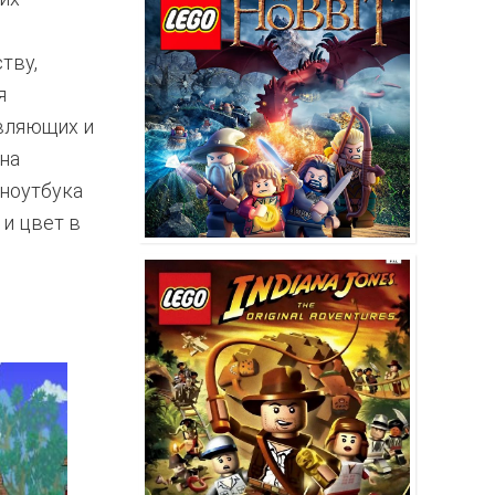
тву,
я
авляющих и
на
 ноутбука
 и цвет в