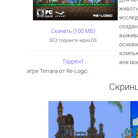
животн
исслед
создан
Скачать (100 МБ)
выжива
БЕЗ торрента через DS
основа
компью
ТорренТ
или мо
игре Terraria от Re-Logic.
Скрин