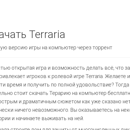
ачать Terraria
ую версию игры на компьютер через торрент
тью открытая игра и возможность делать всё, что за
привлекает игроков к ролевой игре Terraria. Желаете 
ти время и получить по полной удовольствие? Тогда
ельно стоит скачать Терарию на компьютер бесплатно
 острым и драматичным сюжетом как уже сказано не
чески ничего невозможного. Вы оказываетесь на не
ории и начинаете выживать на ней.
чала строите дом для защиты от многочисленных дик