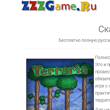
Ск
Бесплатно полную русск
Полнос
Это и 
провес
обязат
игре с
практи
террит
Для на