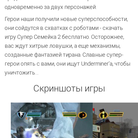
одновременно за двух персонажей.
Герои наши получили новые суперспособности,
они сойдутся в схватках с роботами - скачать
игру Супер Семейка 2 бесплатно. Осторожнее,
вас ждут хитрые ловушки, а еще механизмы,
созданные фантазией тирана. Славные супер-
герои опять с вами, они ищут Underminer’а, чтобы
уничтожить…
Скриншоты игры