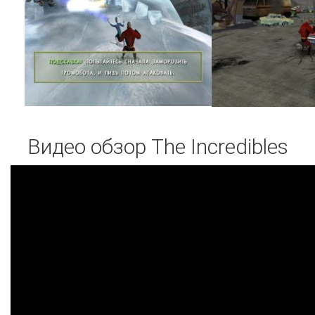
Видео обзор
The Incredibles