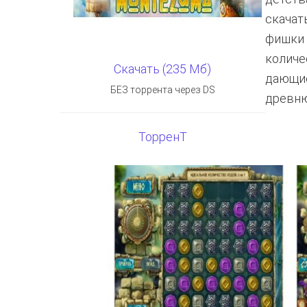
скачат
фишки 
количе
Скачать (235 Мб)
дающие
БЕЗ торрента через DS
древню
ТорренТ