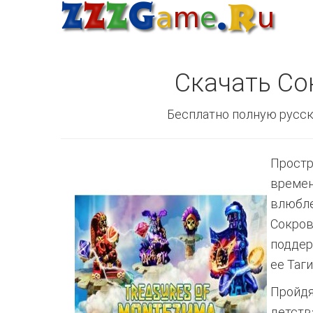
Скачать Со
Бесплатно полную русск
Простр
времен
влюбле
Сокров
поддер
ее Таги
Пройдя
детств