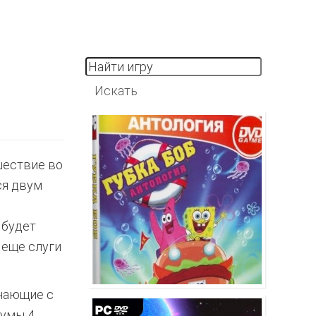
шествие во
ся двум
 будет
 еще слуги
учающие с
сумы 4