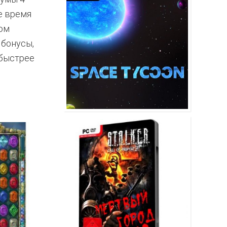
е время
ном
 бонусы,
обыстрее