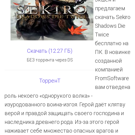
предлагаем
скачать Sekiro
Shadows Die
Twice
бесплатно на
Скачать (12.27 ГБ)
ПК. В новинке
БЕЗ торрента через DS
созданной
компанией
FromSoftware
ТорренТ
вам отведена
роль некоего «однорукого волка» -
изуродованного воина-изгоя. Герой даёт клятву
верой и правдой защищать своего господина и
наследника древнего рода. Из-за этого герой
наживает себе множество опасных врагов и