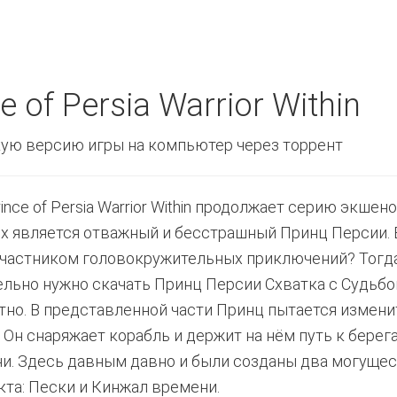
 of Persia Warrior Within
ую версию игры на компьютер через торрент
ince of Persia Warrior Within продолжает серию экшен
х является отважный и бесстрашный Принц Персии. 
участником головокружительных приключений? Тогд
ельно нужно скачать Принц Персии Схватка с Судьбо
тно. В представленной части Принц пытается измен
. Он снаряжает корабль и держит на нём путь к бере
и. Здесь давным давно и были созданы два могуще
кта: Пески и Кинжал времени.