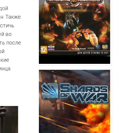
дой
н. Также
остичь
ей во
ть после
ой
ские
инца