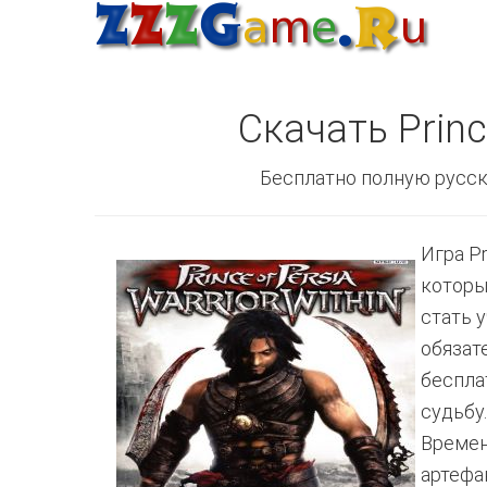
Скачать Prince
Бесплатно полную русск
Игра Pr
которы
стать 
обязат
беспла
судьбу
Времен
артефа