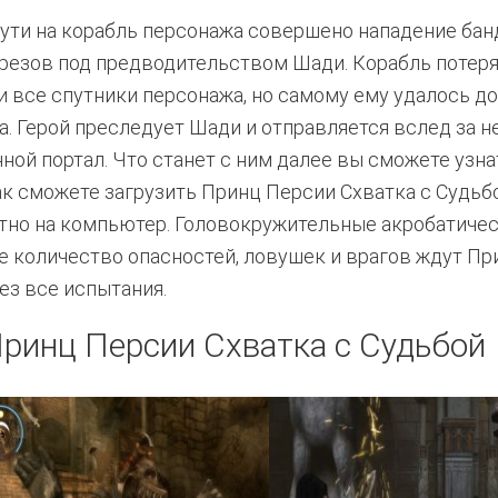
пути на корабль персонажа совершено нападение бан
резов под предводительством Шади. Корабль потеря
и все спутники персонажа, но самому ему удалось д
а. Герой преследует Шади и отправляется вслед за н
ной портал. Что станет с ним далее вы сможете узна
как сможете загрузить Принц Персии Схватка с Судьб
тно на компьютер. Головокружительные акробатиче
ое количество опасностей, ловушек и врагов ждут Пр
ез все испытания.
ринц Персии Схватка с Судьбой