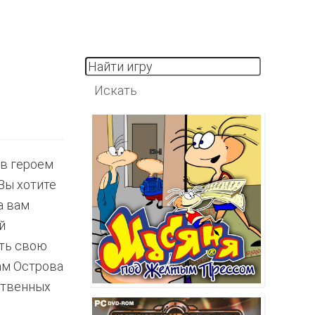
ов героем
Вы хотите
а вам
й
ить свою
гам Острова
ственных