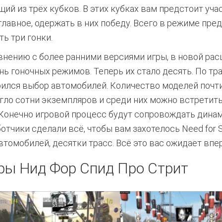
щий из трёх кубков. В этих кубках вам предстоит уча
главное, одержать в них победу. Всего в режиме пре
ть три гонки.
внению с более ранними версиями игры, в новой ра
нь гоночных режимов. Теперь их стало десять. По тр
ился выбор автомобилей. Количество моделей почт
гло сотни экземпляров и среди них можно встретить
8. Конечно игровой процесс будут сопровождать дин
тчики сделали всё, чтобы вам захотелось Need for 
автомобилей, десятки трасс. Всё это вас ожидает впе
ры Нид Фор Спид Про Стрит