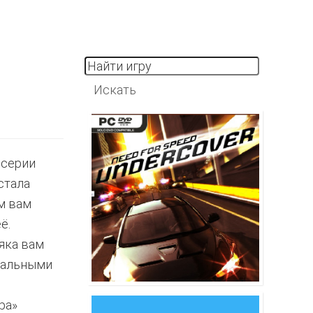
 серии
стала
ем вам
ё.
яка вам
егальными
ра»