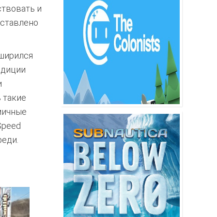
ствовать и
дставлено
сширился
адиции
и
 такие
амичные
Speed
реди.