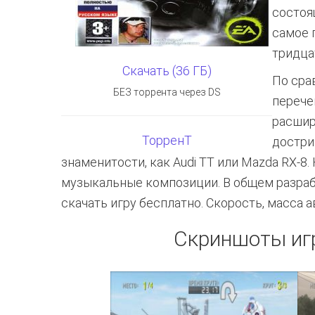
состоя
самое 
тридца
Скачать (36 ГБ)
По сра
БЕЗ торрента через DS
перече
расшир
ТорренТ
достри
знаменитости, как Audi TT или Mazda RX-
музыкальные композиции. В общем разрабо
скачать игру бесплатно. Скорость, масса 
Скриншоты иг