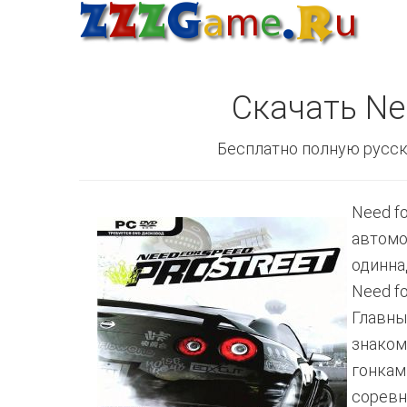
Скачать Nee
Бесплатно полную русск
Need f
автомо
одинна
Need f
Главны
знаком
гонкам
соревн