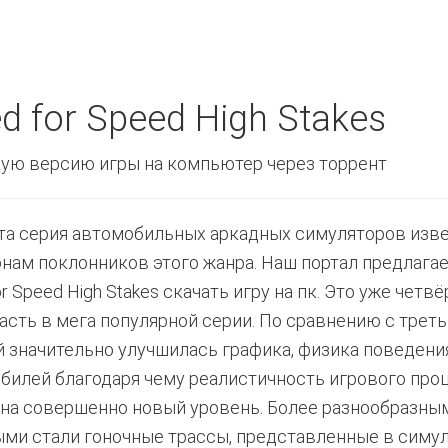
d for Speed High Stakes
ую версию игры на компьютер через торрент
та серия автомобильных аркадных симуляторов изв
нам поклонников этого жанра. Наш портал предлага
r Speed High Stakes скачать игру на пк. Это уже четвё
часть в мега популярной серии. По сравнению с трет
й значительно улучшилась графика, физика поведени
билей благодаря чему реалистичность игрового про
на совершенно новый уровень. Более разнообразны
ми стали гоночные трассы, представленные в симул