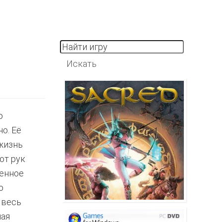
о
о. Её
жизнь
от рук
венное
о
 весь
ная