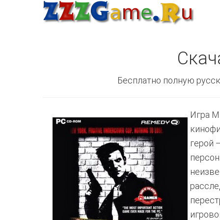
Скач
Бесплатно полную русск
Игра M
кинофи
герой 
персон
неизве
рассле
перест
игрово