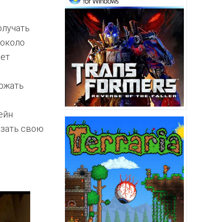
олучать
 около
ает
тожать
ейн
азать свою