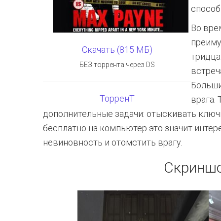
способ
Во вре
преиму
Скачать (815 МБ)
тридца
БЕЗ торрента через DS
встреч
Больши
ТорренТ
врага.
дополнительные задачи: отыскивать ключи
бесплатно на компьютер это значит интер
невиновность и отомстить врагу.
Скриншо