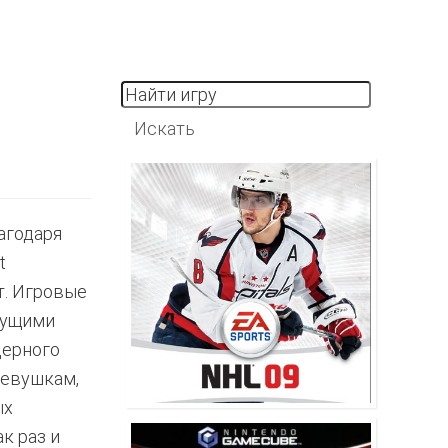
лагодаря
t
т. Игровые
дущими
дерного
ревушкам,
ых
к раз и