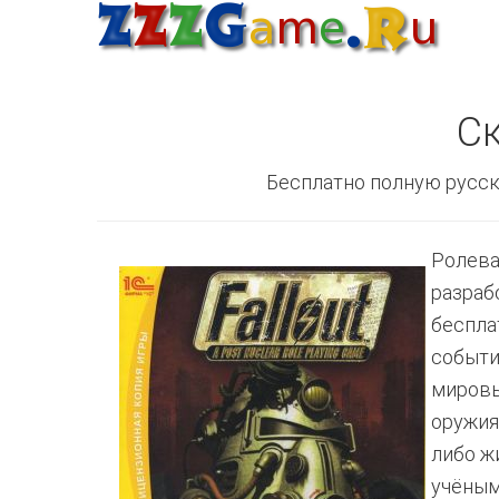
Ск
Бесплатно полную русск
Ролева
разрабо
беспла
событи
мировы
оружия
либо ж
учёным