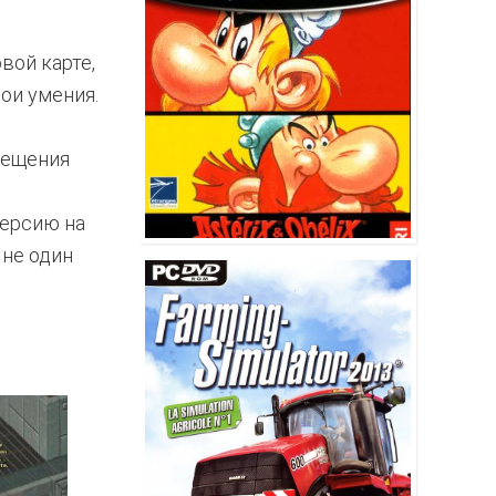
вой карте,
ои умения.
мещения
версию на
 не один