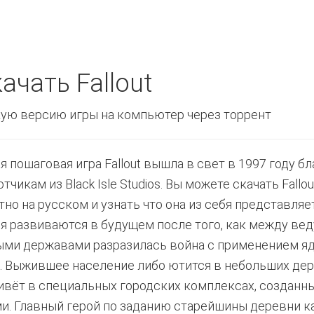
ачать Fallout
ую версию игры на компьютер через торрент
я пошаговая игра Fallout вышла в свет в 1997 году б
тчикам из Black Isle Studios. Вы можете скачать Fallou
тно на русском и узнать что она из себя представляе
я развиваются в будущем после того, как между ве
ми державами разразилась война с применением я
. Выжившее население либо ютится в небольших де
ивёт в специальных городских комплексах, созданн
и. Главный герой по заданию старейшины деревни ка